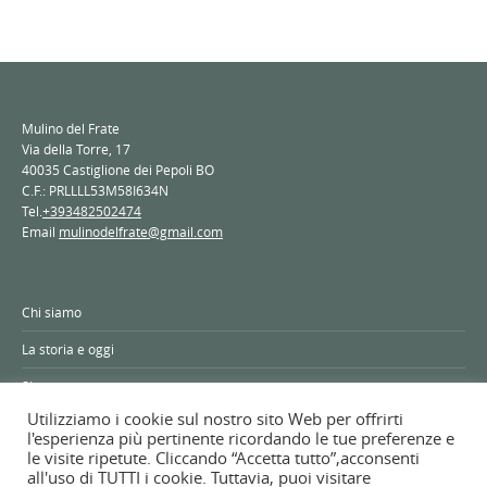
Mulino del Frate
Via della Torre, 17
40035 Castiglione dei Pepoli BO
C.F.: PRLLLL53M58I634N
Tel.
+393482502474
Email
mulinodelfrate@gmail.com
Chi siamo
La storia e oggi
Shop
Utilizziamo i cookie sul nostro sito Web per offrirti
Contatti
l'esperienza più pertinente ricordando le tue preferenze e
le visite ripetute. Cliccando “Accetta tutto”,acconsenti
all'uso di TUTTI i cookie. Tuttavia, puoi visitare